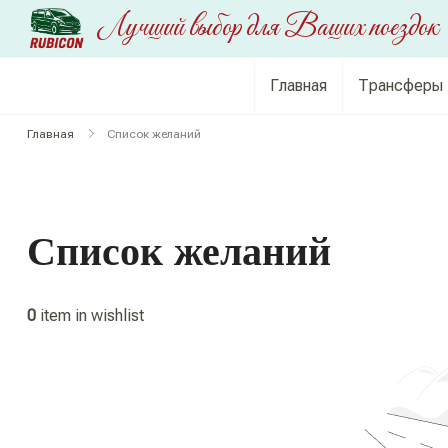
RUBICON
Перейти
Лучший выбор для Ваших поездок
к
содержимому
Главная
Трансферы
Главная
Список желаний
Список желаний
0
item in wishlist