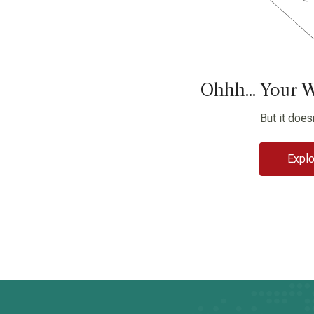
Ohhh... Your W
But it does
Explo