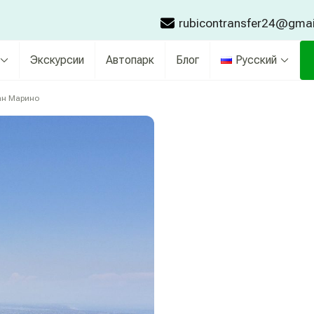
rubicontransfer24@gma
Экскурсии
Автопарк
Блог
Русский
ан Марино