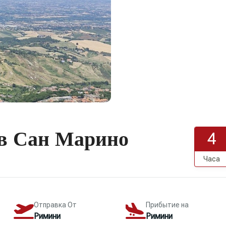
 в Сан Марино
4
Часа
Отправка От
Прибытие на
Римини
Римини