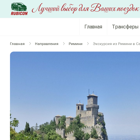
RUBICON
Перейти
Лучший выбор для Ваших поездок
к
содержимому
Главная
Трансферы
Главная
Направления
Римини
Экскурсия из Римини в С