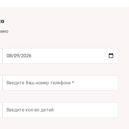
но
рино