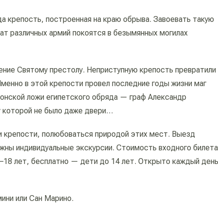
а крепость, построенная на краю обрыва. Завоевать такую
дат различных армий покоятся в безымянных могилах
нение Святому престолу. Неприступную крепость превратили
менно в этой крепости провел последние годы жизни маг
сонской ложи египетского обряда — граф Александр
у которой не было даже двери…
 и крепости, полюбоваться природой этих мест. Выезд
ожны индивидуальные экскурсии. Стоимость входного билета
4–18 лет, бесплатно — дети до 14 лет. Открыто каждый ден
ини или Сан Марино.