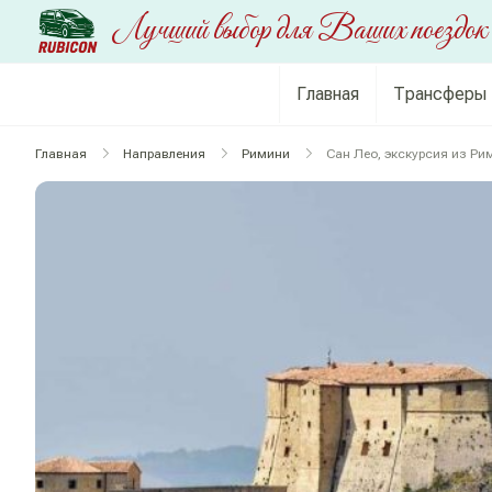
RUBICON
Перейти
Лучший выбор для Ваших поездок
к
содержимому
Главная
Трансферы
Главная
Направления
Римини
Сан Лео, экскурсия из Ри