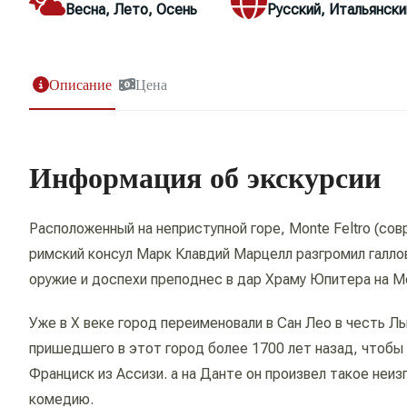
Весна, Лето, Осень
Русский, Итальянски
Описание
Цена
Информация об экскурсии
Расположенный на неприступной горе, Monte Feltro (совр
римский консул Марк Клавдий Марцелл разгромил галлов 
оружие и доспехи преподнес в дар Храму Юпитера на Mo
Уже в X веке город переименовали в Сан Лео в честь Ль
пришедшего в этот город более 1700 лет назад, чтобы
Франциск из Ассизи. а на Данте он произвел такое неи
комедию.