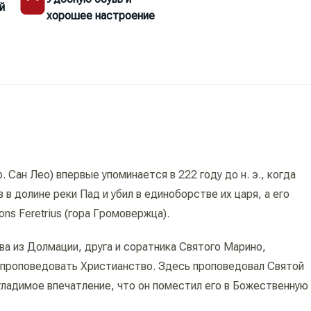
й
хорошее настроение
. Сан Лео) впервые упоминается в 222 году до н. э., когда
в долине реки Пад и убил в единоборстве их царя, а его
ns Feretrius (гора Громовержца).
ва из Долмации, друга и соратника Святого Марино,
 проповедовать Христианство. Здесь проповедовал Святой
згладимое впечатление, что он поместил его в Божественную