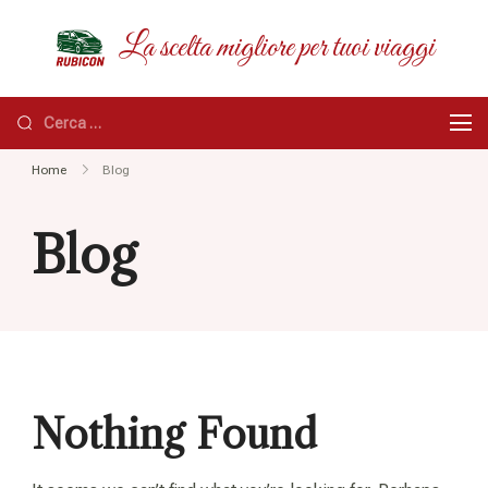
Skip
RUBICON
La scelta migliore per tuoi viaggi
to
content
Ricerca
per:
Home
Blog
Blog
Nothing Found