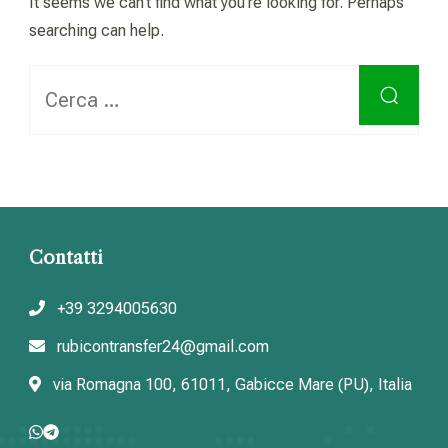
It seems we can’t find what you’re looking for. Perhaps
searching can help.
Ricerca
per:
Contatti
+39 3294005630
rubicontransfer24@gmail.com
via Romagna 100, 61011, Gabicce Mare (PU), Italia